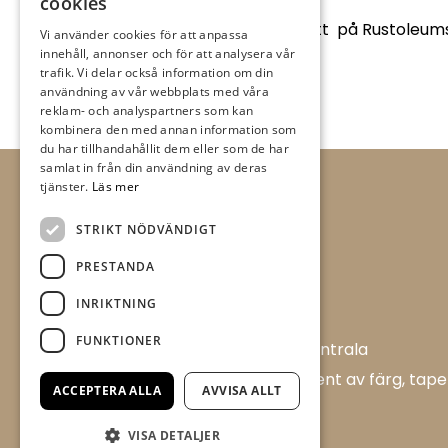
cookies
Denna vecka har vi 20% rabatt på Rustoleum
Vi använder cookies för att anpassa
innehåll, annonser och för att analysera vår
trafik. Vi delar också information om din
användning av vår webbplats med våra
reklam- och analyspartners som kan
kombinera den med annan information som
du har tillhandahållit dem eller som de har
samlat in från din användning av deras
tjänster.
Läs mer
STRIKT NÖDVÄNDIGT
PRESTANDA
INRIKTNING
FUNKTIONER
Allt i Färg AB är en färghandel i centrala
Ulricehamn med ett brett sortiment av färg, tape
ACCEPTERA ALLA
AVVISA ALLT
och tillbehör.
VISA DETALJER