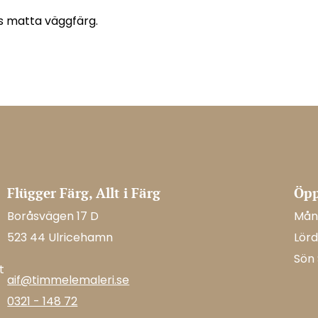
s matta väggfärg.
Flügger Färg, Allt i Färg
Öpp
Boråsvägen 17 D
Mån-
523 44 Ulricehamn
Lörd
Sön
t
aif@timmelemaleri.se
0321 - 148 72