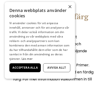
×
Denna webbplats använder
Spärrande grundfärg
cookies
inomhus
Vi använder cookies för att anpassa
innehåll, annonser och för att analysera vår
trafik. Vi delar också information om din
Om du har trä där det finns risk att
användning av vår webbplats med våra
reklam- och analyspartners som kan
färgämnen från t.ex. kvistar, fukt och
kombinera den med annan information som
du har tillhandahållit dem eller som de har
nikotin, går igenom på den efterföljande
samlat in från din användning av deras
behandlingen kan man använda
tjänster.
Läs mer
grundfärgen Flügger Interiör Stop Primer.
ACCEPTERA ALLA
AVVISA ALLT
Måla 2 ggr och avsluta sedan med en färdig
färg. För mer information välkommen in till
oss i butiken.