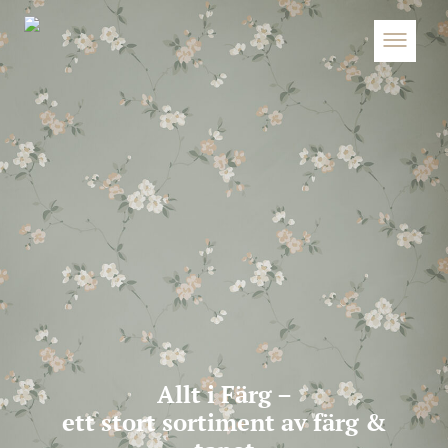
Allt i
Färg
–
ett stort sortiment av färg &