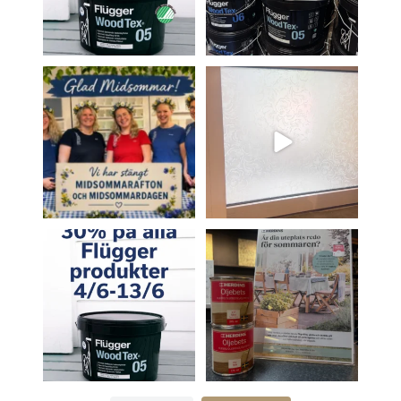
7
0
Glad midsommar alla
Nyheter från Boråstapeter 🥳
kära kunder 🥳
Fönsterfilm!
Torsdag 18/6
...
Ni
...
19
0
7
0
Perfekt tillfälle att sätta
Nyhet i butiken 🤩
igång med
...
Funkar både inne och ute!
5
0
4
0