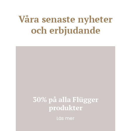
Våra senaste nyheter
och erbjudande
30% på alla Flügger
produkter
:
Läs mer
3