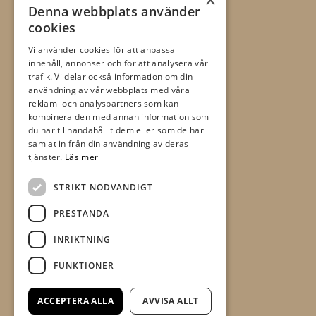
×
tapet och tillbehör.
Denna webbplats använder
cookies
Flügger Färg, Allt i Färg
Boråsvägen 17 D
Vi använder cookies för att anpassa
innehåll, annonser och för att analysera vår
523 44 Ulricehamn
trafik. Vi delar också information om din
användning av vår webbplats med våra
reklam- och analyspartners som kan
aif@timmelemaleri.se
kombinera den med annan information som
du har tillhandahållit dem eller som de har
0321 - 148 72
samlat in från din användning av deras
Öppettider
tjänster.
Läs mer
Mån-fre 09.00-18.00
STRIKT NÖDVÄNDIGT
Lörd 09.00-13.00
PRESTANDA
Sön Stängt
INRIKTNING
FUNKTIONER
ACCEPTERA ALLA
AVVISA ALLT