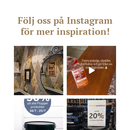
Följ oss på Instagram
för mer inspiration!
Det är så roligt när vi får se
resultat från våra
...
3
0
14
1
Passa på nu när säsongen
Gäller hela sommaren 🥳
för utomhusmålning är
som
...
3
0