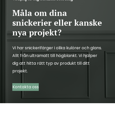
m
Måla om dina
e
snickerier eller kanske
n
nya projekt?
t
Vi har snickerifärger i olika kulörer och glans.
Allt från ultramatt till högblankt. Vi hjälper
dig att hitta rätt typ av produkt till ditt
projekt.
Kontakta oss