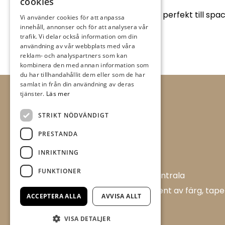
cookies
Lätt vit spackelmassa, passar perfekt till spa
Vi använder cookies för att anpassa
innehåll, annonser och för att analysera vår
trafik. Vi delar också information om din
användning av vår webbplats med våra
reklam- och analyspartners som kan
kombinera den med annan information som
du har tillhandahållit dem eller som de har
samlat in från din användning av deras
tjänster.
Läs mer
STRIKT NÖDVÄNDIGT
PRESTANDA
INRIKTNING
FUNKTIONER
Allt i Färg AB är en färghandel i centrala
Ulricehamn med ett brett sortiment av färg, tape
ACCEPTERA ALLA
AVVISA ALLT
och tillbehör.
VISA DETALJER