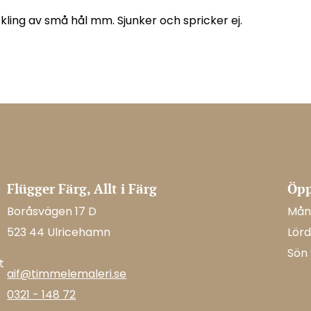
ckling av små hål mm. Sjunker och spricker ej.
Flügger Färg, Allt i Färg
Öpp
Boråsvägen 17 D
Mån-
523 44 Ulricehamn
Lörd
Sön
t
aif@timmelemaleri.se
0321 - 148 72