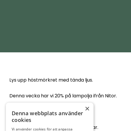
Lys upp höstmörkret med tända ljus.
Denna vecka har vi 20% på lampolja ifrån Nitor.
×
Ord. pris 79:-
Denna webbplats använder
cookies
Vi har även lampvekar i olika storlekar.
Vi använder cookies för att anpassa