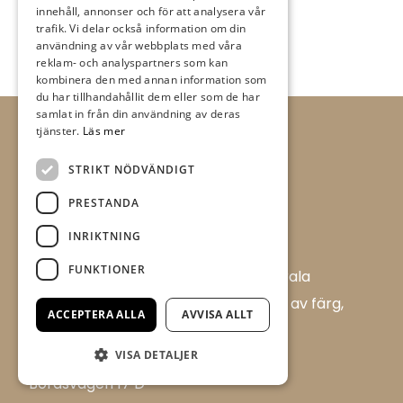
innehåll, annonser och för att analysera vår
trafik. Vi delar också information om din
användning av vår webbplats med våra
reklam- och analyspartners som kan
kombinera den med annan information som
du har tillhandahållit dem eller som de har
samlat in från din användning av deras
tjänster.
Läs mer
STRIKT NÖDVÄNDIGT
PRESTANDA
INRIKTNING
FUNKTIONER
Allt i Färg AB är en färghandel i centrala
Ulricehamn med ett brett sortiment av färg,
ACCEPTERA ALLA
AVVISA ALLT
tapet och tillbehör.
Flügger Färg, Allt i Färg
VISA DETALJER
Boråsvägen 17 D