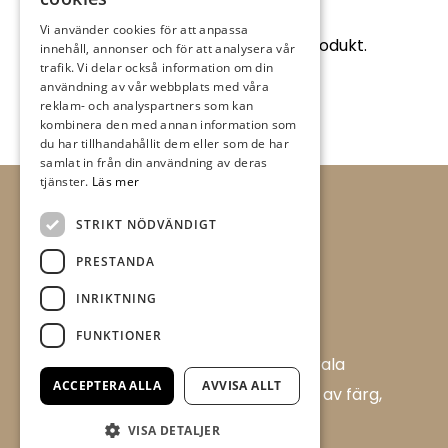
Vi använder cookies för att anpassa
Denna vecka har vi 25% på denna produkt.
innehåll, annonser och för att analysera vår
trafik. Vi delar också information om din
användning av vår webbplats med våra
reklam- och analyspartners som kan
kombinera den med annan information som
du har tillhandahållit dem eller som de har
samlat in från din användning av deras
tjänster.
Läs mer
STRIKT NÖDVÄNDIGT
PRESTANDA
INRIKTNING
FUNKTIONER
Allt i Färg AB är en färghandel i centrala
ACCEPTERA ALLA
AVVISA ALLT
Ulricehamn med ett brett sortiment av färg,
tapet och tillbehör.
VISA DETALJER