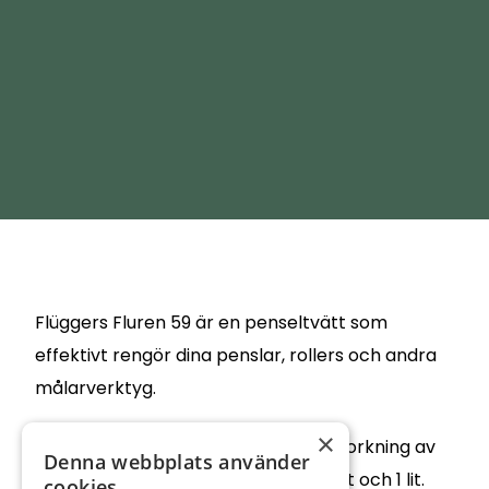
Flüggers Fluren 59 är en penseltvätt som
effektivt rengör dina penslar, rollers och andra
målarverktyg.
×
Mjukar även upp och förebygger uttorkning av
Denna webbplats använder
dina verktyg. Finns i storlekarna 0,5 lit och 1 lit.
cookies