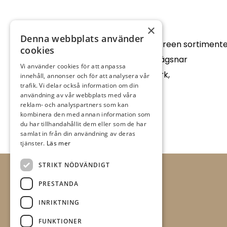
×
Denna webbplats använder
25% på Flügger Facade Anti Green sortimente
cookies
Flügger Facde Anti Green avlägsnar
Vi använder cookies för att anpassa
beväxning på fasader, murverk,
innehåll, annonser och för att analysera vår
trafik. Vi delar också information om din
snickerier och takpannor.
användning av vår webbplats med våra
reklam- och analyspartners som kan
kombinera den med annan information som
du har tillhandahållit dem eller som de har
samlat in från din användning av deras
tjänster.
Läs mer
STRIKT NÖDVÄNDIGT
PRESTANDA
INRIKTNING
FUNKTIONER