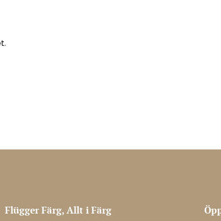
t.
Flügger Färg, Allt i Färg
Öpp