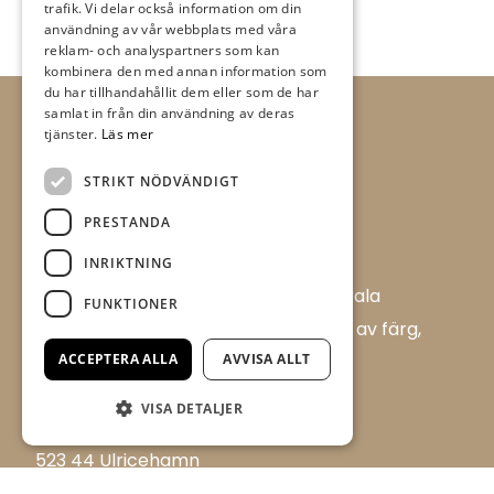
trafik. Vi delar också information om din
användning av vår webbplats med våra
reklam- och analyspartners som kan
kombinera den med annan information som
du har tillhandahållit dem eller som de har
samlat in från din användning av deras
tjänster.
Läs mer
STRIKT NÖDVÄNDIGT
PRESTANDA
INRIKTNING
Allt i Färg AB är en färghandel i centrala
FUNKTIONER
Ulricehamn med ett brett sortiment av färg,
ACCEPTERA ALLA
AVVISA ALLT
tapet och tillbehör.
Flügger Färg, Allt i Färg
VISA DETALJER
Boråsvägen 17 D
523 44 Ulricehamn