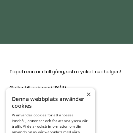
Tapetrean är i full gång, sista rycket nu i helgen!
Gäller till och med 28/10.
×
Denna webbplats använder
Välkomna!
cookies
Vi använder cookies för att anpassa
innehåll, annonser och för att analysera vår
trafik. Vi delar också information om din
användning av vår webbplats med våra