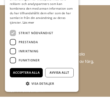
reklam- och analyspartners som kan
kombinera den med annan information som
du har tillhandahållit dem eller som de har
samlat in från din användning av deras
tjänster.
Läs mer
STRIKT NÖDVÄNDIGT
PRESTANDA
INRIKTNING
Allt i Färg AB är en färghandel i centrala
FUNKTIONER
Ulricehamn med ett brett sortiment av färg,
tapet och tillbehör.
ACCEPTERA ALLA
AVVISA ALLT
Flügger Färg, Allt i Färg
Boråsvägen 17 D
VISA DETALJER
523 44 Ulricehamn
aif@timmelemaleri.se