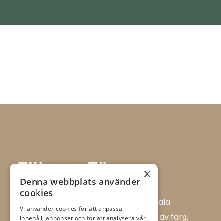
×
Denna webbplats använder
cookies
Allt i Färg AB är en färghandel i centrala
Vi använder cookies för att anpassa
Ulricehamn med ett brett sortiment av färg,
innehåll, annonser och för att analysera vår