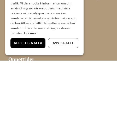
trafik. Vi delar också information om din
tapet och tillbehör.
användning av vår webbplats med våra
Flügger Färg, Allt i Färg
reklam- och analyspartners som kan
kombinera den med annan information som
Boråsvägen 17 D
du har tillhandahållit dem eller som de har
samlat in från din användning av deras
523 44 Ulricehamn
tjänster.
Läs mer
ACCEPTERA ALLA
AVVISA ALLT
aif@timmelemaleri.se
0321 - 148 72
Öppettider
Mån-fre 09.00-18.00
Lörd 09.00-13.00
Sön Stängt