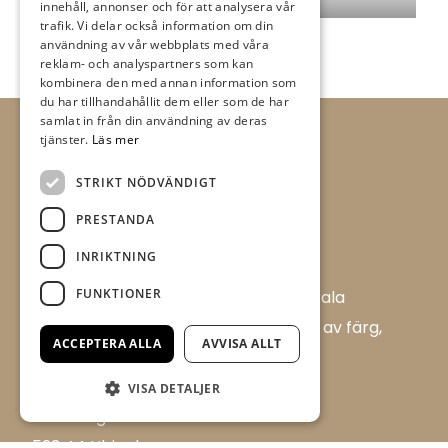
innehåll, annonser och för att analysera vår
trafik. Vi delar också information om din
användning av vår webbplats med våra
reklam- och analyspartners som kan
kombinera den med annan information som
du har tillhandahållit dem eller som de har
samlat in från din användning av deras
tjänster.
Läs mer
STRIKT NÖDVÄNDIGT
PRESTANDA
INRIKTNING
FUNKTIONER
Allt i Färg AB är en färghandel i centrala
Ulricehamn med ett brett sortiment av färg,
ACCEPTERA ALLA
AVVISA ALLT
tapet och tillbehör.
Flügger Färg, Allt i Färg
VISA DETALJER
Boråsvägen 17 D
523 44 Ulricehamn