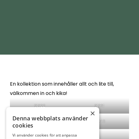
">
En kollektion som innehåller allt och lite till,
välkommen in och kika!
91922
91961
×
Denna webbplats använder
91994
91940
cookies
Vi använder cookies för att anpassa
91900