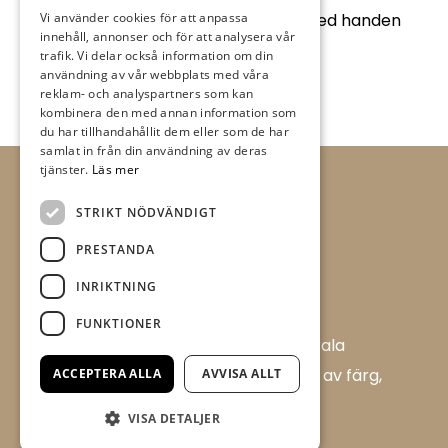
inte kan hålla sig från att stryka med handen
Vi använder cookies för att anpassa
innehåll, annonser och för att analysera vår
över tapeten.
trafik. Vi delar också information om din
användning av vår webbplats med våra
reklam- och analyspartners som kan
kombinera den med annan information som
du har tillhandahållit dem eller som de har
samlat in från din användning av deras
tjänster.
Läs mer
STRIKT NÖDVÄNDIGT
PRESTANDA
INRIKTNING
FUNKTIONER
Allt i Färg AB är en färghandel i centrala
Ulricehamn med ett brett sortiment av färg,
ACCEPTERA ALLA
AVVISA ALLT
tapet och tillbehör.
VISA DETALJER
Flügger Färg, Allt i Färg