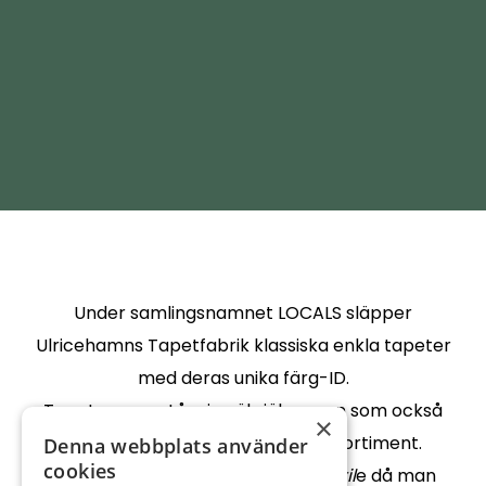
Under samlingsnamnet LOCALS släpper
Ulricehamns Tapetfabrik klassiska enkla tapeter
med deras unika färg-ID.
Tapeter som står sig väl själva men som också
×
fångar upp och lyfter befintligt sortiment.
Denna webbplats använder
cookies
De senare har getts ändelsen
Tactil
e då man