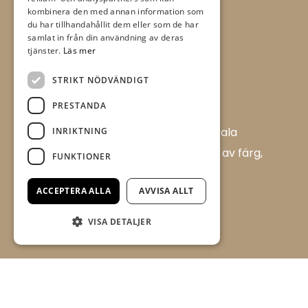
kombinera den med annan information som
du har tillhandahållit dem eller som de har
samlat in från din användning av deras
tjänster.
Läs mer
STRIKT NÖDVÄNDIGT
PRESTANDA
Allt i Färg AB är en färghandel i centrala
INRIKTNING
Ulricehamn med ett brett sortiment av färg,
FUNKTIONER
tapet och tillbehör.
Flügger Färg, Allt i Färg
ACCEPTERA ALLA
AVVISA ALLT
Boråsvägen 17 D
VISA DETALJER
523 44 Ulricehamn
aif@timmelemaleri.se
0321 - 148 72