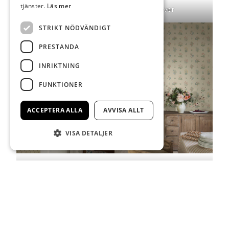
tjänster.
Läs mer
Klöver
STRIKT NÖDVÄNDIGT
PRESTANDA
INRIKTNING
FUNKTIONER
ACCEPTERA ALLA
AVVISA ALLT
VISA DETALJER
Trädgårdsfröjd
Ängsflora