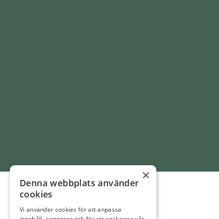
×
">
Denna webbplats använder
cookies
Vi använder cookies för att anpassa
innehåll, annonser och för att analysera vår