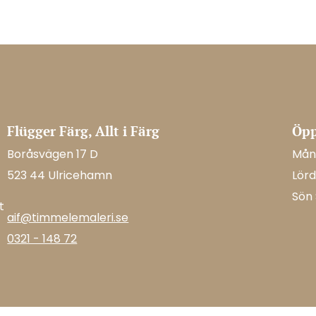
Flügger Färg, Allt i Färg
Öpp
Boråsvägen 17 D
Mån-
523 44 Ulricehamn
Lörd
Sön
t
aif@timmelemaleri.se
0321 - 148 72