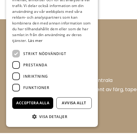
trafik. Vi delar också information om din
användning av vår webbplats med våra
reklam- och analyspartners som kan
kombinera den med annan information som
du har tillhandahållit dem eller som de har
samlat in från din användning av deras
tjänster.
Läs mer
STRIKT NÖDVÄNDIGT
PRESTANDA
INRIKTNING
Allt i Färg AB är en färghandel i centrala
FUNKTIONER
Ulricehamn med ett brett sortiment av färg, tape
och tillbehör.
ACCEPTERA ALLA
AVVISA ALLT
VISA DETALJER