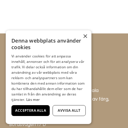
×
Denna webbplats använder
cookies
Vi använder cookies för att anpassa
innehåll, annonser och för att analysera vår
trafik. Vi delar också information om din
användning av vår webbplats med våra
reklam- och analyspartners som kan
kombinera den med annan information som
du har tillhandahållit dem eller som de har
Allt i Färg AB är en färghandel i centrala
samlat in från din användning av deras
Ulricehamn med ett brett sortiment av färg,
tjänster.
Läs mer
tapet och tillbehör.
ACCEPTERA ALLA
AVVISA ALLT
Flügger Färg, Allt i Färg
Boråsvägen 17 D