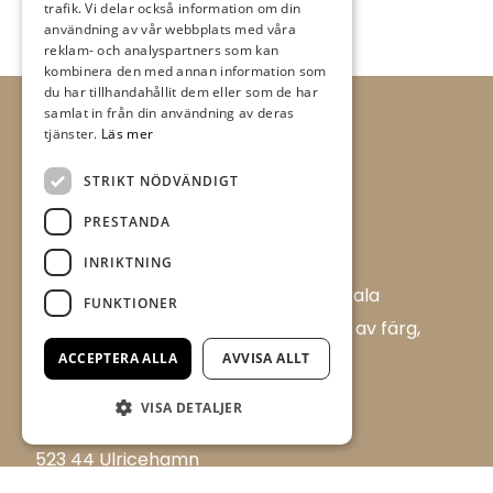
trafik. Vi delar också information om din
användning av vår webbplats med våra
reklam- och analyspartners som kan
kombinera den med annan information som
du har tillhandahållit dem eller som de har
samlat in från din användning av deras
tjänster.
Läs mer
STRIKT NÖDVÄNDIGT
PRESTANDA
INRIKTNING
Allt i Färg AB är en färghandel i centrala
FUNKTIONER
Ulricehamn med ett brett sortiment av färg,
ACCEPTERA ALLA
AVVISA ALLT
tapet och tillbehör.
Flügger Färg, Allt i Färg
VISA DETALJER
Boråsvägen 17 D
523 44 Ulricehamn