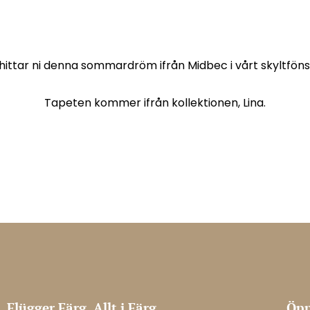
hittar ni denna sommardröm ifrån Midbec i vårt skyltföns
Tapeten kommer ifrån kollektionen, Lina.
Flügger Färg, Allt i Färg
Öpp