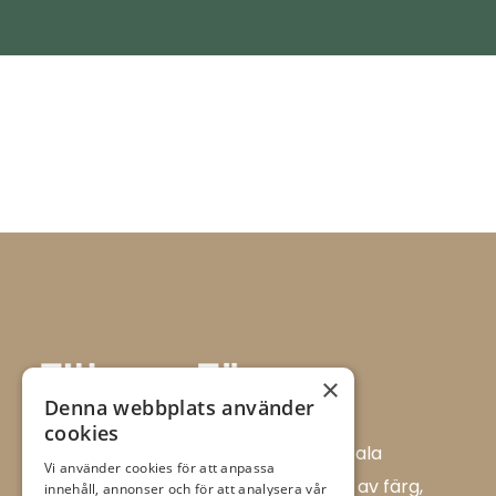
×
Denna webbplats använder
cookies
Allt i Färg AB är en färghandel i centrala
Vi använder cookies för att anpassa
Ulricehamn med ett brett sortiment av färg,
innehåll, annonser och för att analysera vår