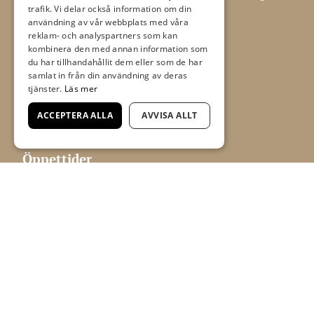
trafik. Vi delar också information om din
tapet och tillbehör.
användning av vår webbplats med våra
Flügger Färg, Allt i Färg
reklam- och analyspartners som kan
kombinera den med annan information som
Boråsvägen 17 D
du har tillhandahållit dem eller som de har
samlat in från din användning av deras
523 44 Ulricehamn
tjänster.
Läs mer
ACCEPTERA ALLA
AVVISA ALLT
aif@timmelemaleri.se
0321 - 148 72
Öppettider
Mån-fre 09.00-18.00
Lörd 09.00-13.00
Sön Stängt