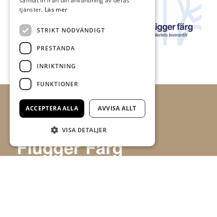
samlat in från din användning av deras
tjänster.
Läs mer
STRIKT NÖDVÄNDIGT
PRESTANDA
INRIKTNING
FUNKTIONER
ACCEPTERA ALLA
AVVISA ALLT
VISA DETALJER
Allt i Färg AB är en färghandel i centrala
Ulricehamn med ett brett sortiment av färg,
tapet och tillbehör.