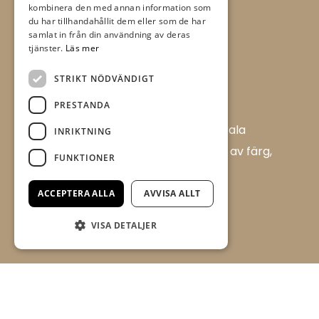
kombinera den med annan information som
du har tillhandahållit dem eller som de har
samlat in från din användning av deras
tjänster.
Läs mer
STRIKT NÖDVÄNDIGT
PRESTANDA
Allt i Färg AB är en färghandel i centrala
INRIKTNING
Ulricehamn med ett brett sortiment av färg,
FUNKTIONER
tapet och tillbehör.
Flügger Färg, Allt i Färg
ACCEPTERA ALLA
AVVISA ALLT
Boråsvägen 17 D
VISA DETALJER
523 44 Ulricehamn
aif@timmelemaleri.se
0321 - 148 72